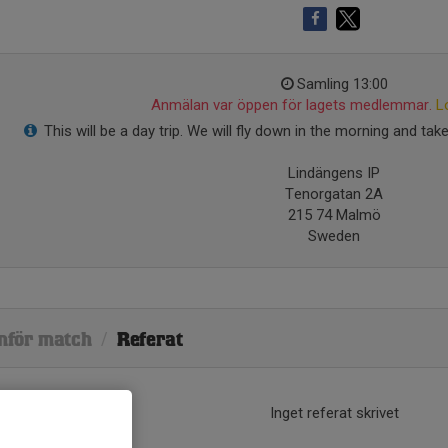
Samling 13:00
Anmälan var öppen för lagets medlemmar.
L
This will be a day trip. We will fly down in the morning and tak
Lindängens IP
Tenorgatan 2A
215 74 Malmö
Sweden
nför match
/
Referat
Inget referat skrivet