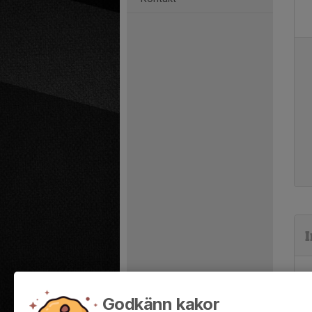
I
Godkänn kakor