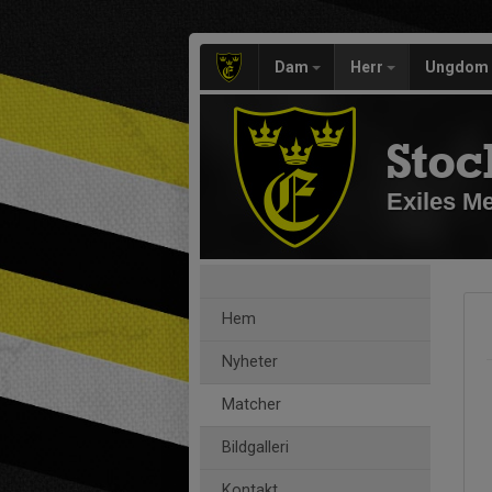
Dam
Herr
Ungdom
Stoc
Exiles M
Hem
Nyheter
Matcher
Bildgalleri
Kontakt