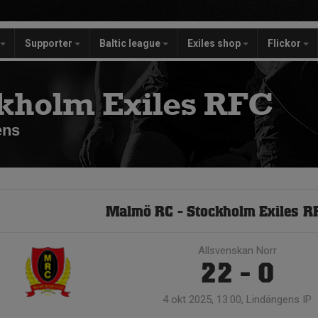
Supporter
Baltic league
Exiles shop
Flickor
kholm Exiles RFC
ens
Malmö RC - Stockholm Exiles R
Allsvenskan Norr
22 - 0
4 okt 2025, 13:00, Lindängens IP