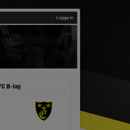
Logga in
FC B-lag