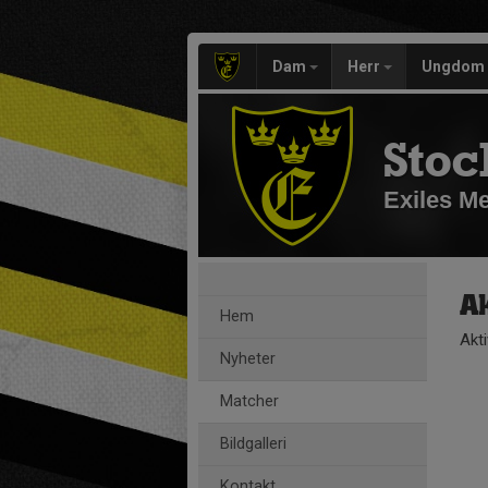
Dam
Herr
Ungdom
Stoc
Exiles M
Ak
Hem
Akt
Nyheter
Matcher
Bildgalleri
Kontakt