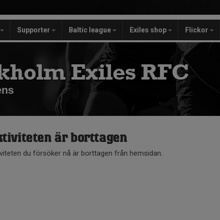
Supporter
Baltic league
Exiles shop
Flickor
kholm Exiles RFC
ens
tiviteten är borttagen
iviteten du försöker nå är borttagen från hemsidan.