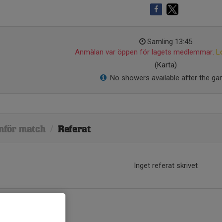
Samling 13:45
Anmälan var öppen för lagets medlemmar.
L
(Karta)
No showers available after the ga
nför match
/
Referat
Inget referat skrivet