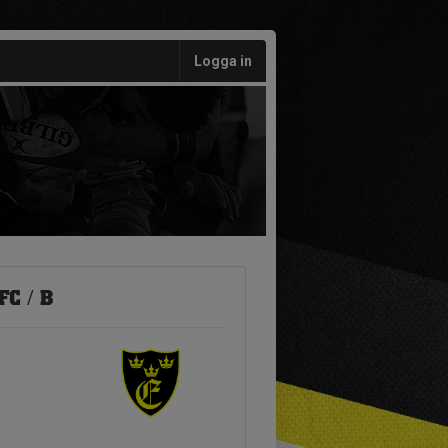
Logga in
FC / B