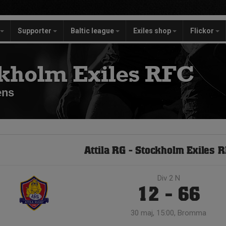
Supporter
Baltic league
Exiles shop
Flickor
kholm Exiles RFC
ens
Attila RG - Stockholm Exiles R
Div 2 N
12 - 66
30 maj, 15:00, Bromma