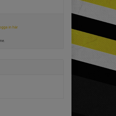
ogga in här
me.