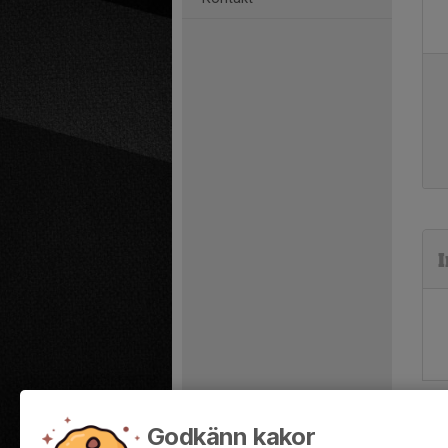
I
Godkänn kakor