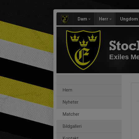
Dam
Herr
Ungdom
Stoc
Exiles M
Hem
Nyheter
Matcher
Bildgalleri
Kontakt