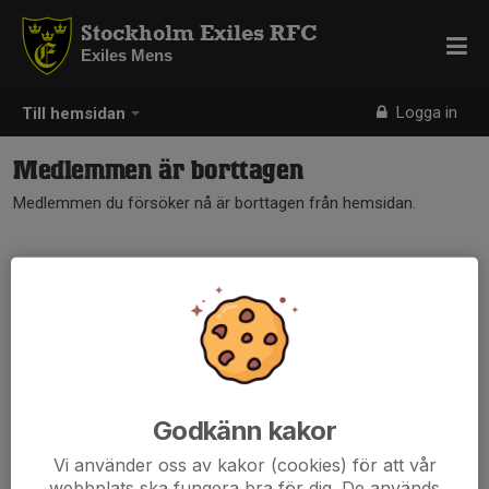
Stockholm Exiles RFC
Exiles Mens
Logga in
Till hemsidan
Medlemmen är borttagen
Medlemmen du försöker nå är borttagen från hemsidan.
Godkänn kakor
Vi använder oss av kakor (cookies) för att vår
webbplats ska fungera bra för dig. De används