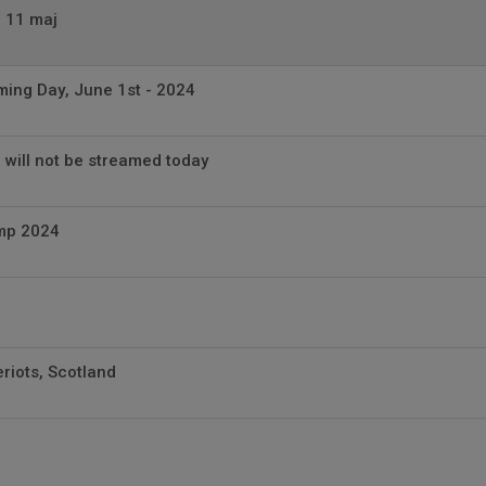
n 11 maj
ing Day, June 1st - 2024
n will not be streamed today
mp 2024
riots, Scotland