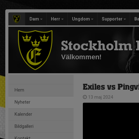
Dam
Herr
Ungdom
Supporter
Ba
Stockholm 
Välkommen!
Exiles vs Pingv
Hem
13 maj 2024
Nyheter
Kalender
Bildgalleri
Kontakt