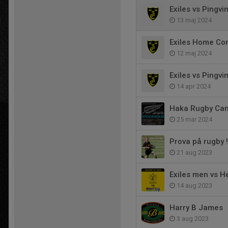
Exiles vs Pingvi
13 maj 2024
Exiles Home Com
12 maj 2024
Exiles vs Pingvi
14 apr 2024
Haka Rugby Ca
25 mar 2024
Prova på rugby !
21 aug 2023
Exiles men vs He
14 aug 2023
Harry B James
3 aug 2023