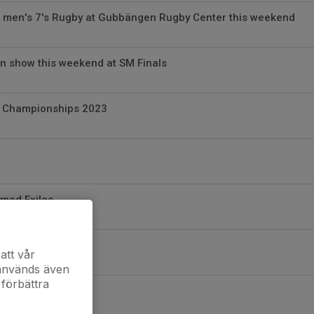
 men's 7's Rugby at Gubbängen Rugby Center this weekend
on show this weekend at SM Finals
 Championships 2023
med Exiles
 med Exiles
att vår
 används även
 förbättra