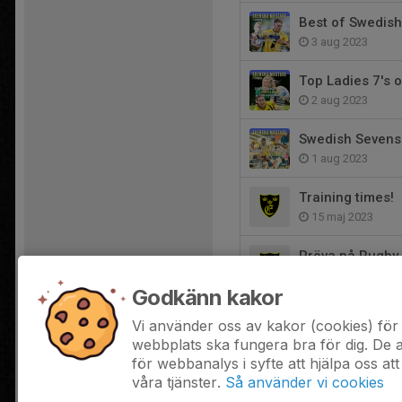
Best of Swedish
3 aug 2023
Top Ladies 7's 
2 aug 2023
Swedish Sevens
1 aug 2023
Training times!
15 maj 2023
Pröva på Rugby 
2 maj 2023
Godkänn kakor
Pröva På Rugby
Vi använder oss av kakor (cookies) för 
10 apr 2023
webbplats ska fungera bra för dig. De
för webbanalys i syfte att hjälpa oss att
våra tjänster.
Så använder vi cookies