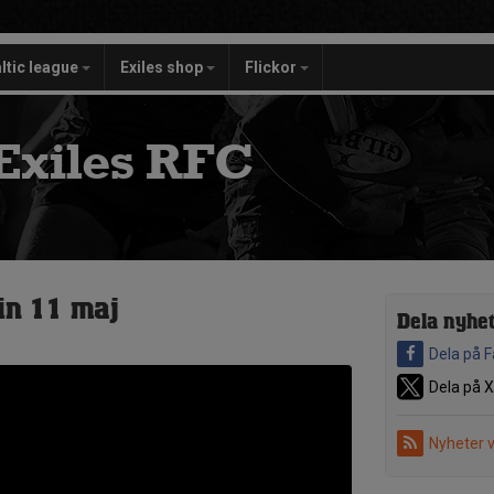
ltic league
Exiles shop
Flickor
Exiles RFC
in 11 maj
Dela nyhe
Dela på 
Dela på X
Nyheter 