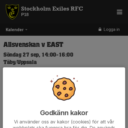
Stockholm Exiles RFC
P18
Logga in
Kalender
Allsvenskan v EAST
Söndag 27 sep, 14:00-16:00
Täby/Uppsala
Samling: 14:00
Godkänn kakor
Vi använder oss av kakor (cookies) för att vår
webbplats ska fungera bra för dig. De används