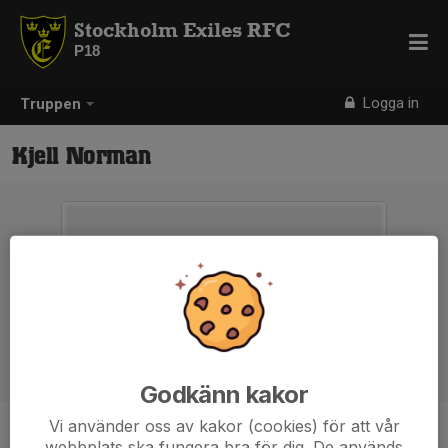
Stockholm Exiles RFC
P18
Logga in
Truppen
Kjell Norman
Godkänn kakor
Vi använder oss av kakor (cookies) för att vår
Titel
Head Coach
webbplats ska fungera bra för dig. De används