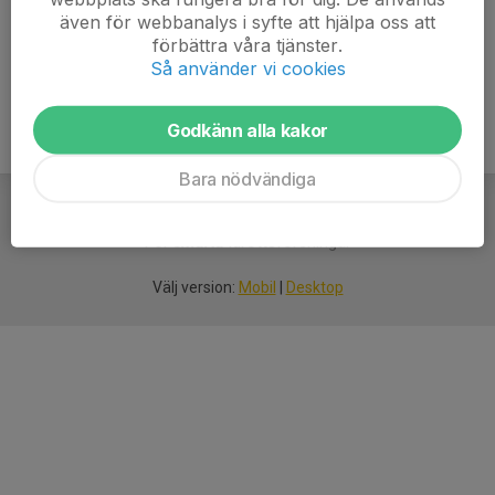
även för webbanalys i syfte att hjälpa oss att
Ålder
54 år
förbättra våra tjänster.
Så använder vi cookies
Godkänn alla kakor
Bara nödvändiga
För
smarta
idrottsföreningar
Välj version:
Mobil
|
Desktop