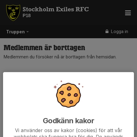
Stockholm Exiles RFC
P18
Logga in
Truppen
Medlemmen är borttagen
Medlemmen du försöker nå är borttagen från hemsidan.
Godkänn kakor
Vi använder oss av kakor (cookies) för att vår
webbplats ska fungera bra för dig. De används