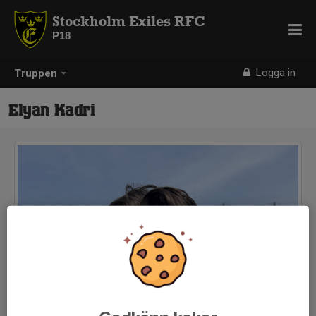
Stockholm Exiles RFC
P18
Logga in
Truppen
Elyan Kadri