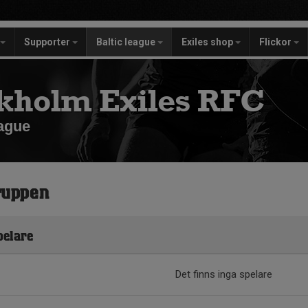
Supporter
Baltic league
Exiles shop
Flickor
kholm Exiles RFC
eague
ruppen
pelare
Det finns inga spelare