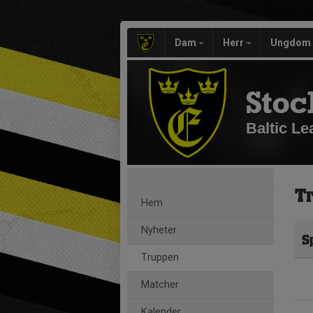
Dam
Herr
Ungdom
Stoc
Baltic L
T
Hem
Nyheter
S
Truppen
Matcher
Kalender