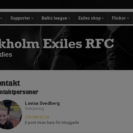
Supporter
Baltic league
Exiles shop
Flickor
kholm Exiles RFC
dies
ontakt
ntaktpersoner
Lovisa Svedberg
Rekrytering
070-394 22 34
E-post visas bara för inloggade