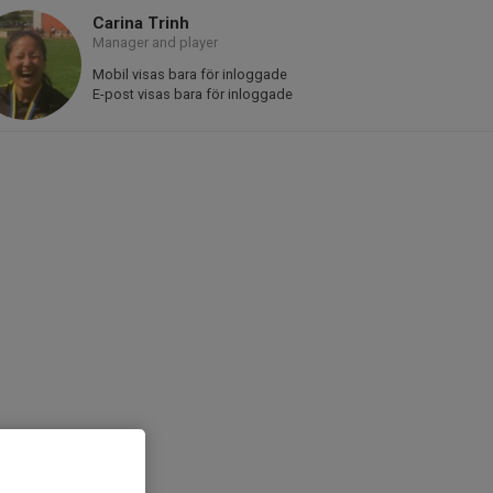
Carina Trinh
Manager and player
Mobil visas bara för inloggade
E-post visas bara för inloggade