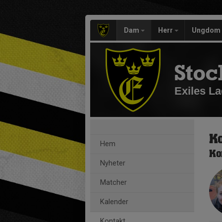
Dam
Herr
Ungdom
Stoc
Exiles La
K
Hem
Ko
Nyheter
Matcher
Kalender
Kontakt