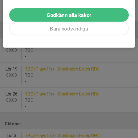
Lör 22
Enköpings Rugbyklubb - Stockholm Exiles RFC
13:00
Korsängen
Godkänn alla kakor
-
Bara nödvändiga
September
Lör 5
TBC (Playoffs) - Stockholm Exiles RFC
09:00
TBC
-
Lör 19
TBC (Playoffs) - Stockholm Exiles RFC
09:00
TBC
-
Lör 26
TBC (Playoffs) - Stockholm Exiles RFC
09:00
TBC
-
Oktober
Lör 3
TBC (Playoffs) - Stockholm Exiles RFC