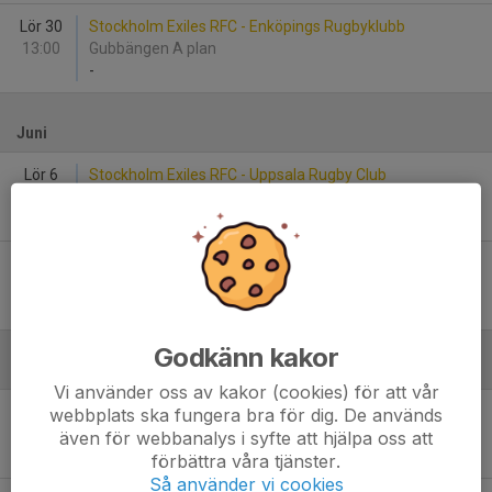
Lör 30
Stockholm Exiles RFC - Enköpings Rugbyklubb
13:00
Gubbängen A plan
-
Juni
Lör 6
Stockholm Exiles RFC - Uppsala Rugby Club
09:30
Gubbängen B pitch
-
Lör 13
TBC (Semifinal 2) - Stockholm Exiles RFC
10:00
TBC
-
Godkänn kakor
Augusti
Vi använder oss av kakor (cookies) för att vår
Lör 15
STHLM Berserkers RFC - Stockholm Exiles RFC
webbplats ska fungera bra för dig. De används
10:00
Gubbängen A plan
även för webbanalys i syfte att hjälpa oss att
-
förbättra våra tjänster.
Så använder vi cookies