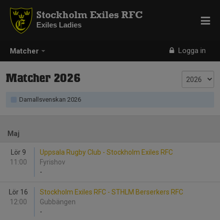
Stockholm Exiles RFC
Exiles Ladies
Logga in
Matcher
Matcher 2026
Damallsvenskan 2026
Maj
Lör 9
Uppsala Rugby Club - Stockholm Exiles RFC
11:00
Fyrishov
-
Lör 16
Stockholm Exiles RFC - STHLM Berserkers RFC
12:00
Gubbängen
-