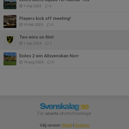
7 maj 2025
3
Players kick off meeting!
19 feb 2025
0
Two wins on film!
1 sep 2024
1
Exiles 2 win Allsvenskan Norr
19 aug 2024
0
För
smarta
idrottsföreningar
Välj version:
Mobil
|
Desktop