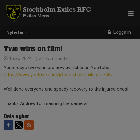
Stockholm Exiles RFC
Exiles Mens
Logga in
Nyheter
Two wins on film!
1 sep 2024
1 kommentar
Yesterdays two wins are now available on YouTube:
https://www.youtube.com/@stockholmexilesrfc7567
Well done everyone and speedy recovery to the injured ones!
Thanks Andrew for manning the camera!
Dela nyhet