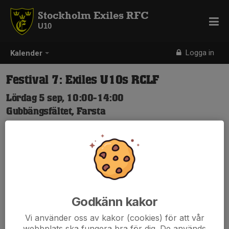
Stockholm Exiles RFC
U10
Logga in
Kalender
Festival 7: Exiles U10s RCLF
Lördag 5 sep, 10:00-14:00
Gubbängsfältet, Farsta
Samling: 09:30
Anmälan är öppen för lagets medlemmar.
Logga in här
Godkänn kakor
Vi använder oss av kakor (cookies) för att vår
webbplats ska fungera bra för dig. De används