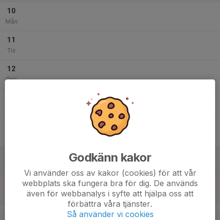
10
Mån
11
Tis
12
Ons
13
Tor
14
Fre
Godkänn kakor
15
Lör
Vi använder oss av kakor (cookies) för att vår
webbplats ska fungera bra för dig. De används
16
även för webbanalys i syfte att hjälpa oss att
Sön
förbättra våra tjänster.
v.34
Så använder vi cookies