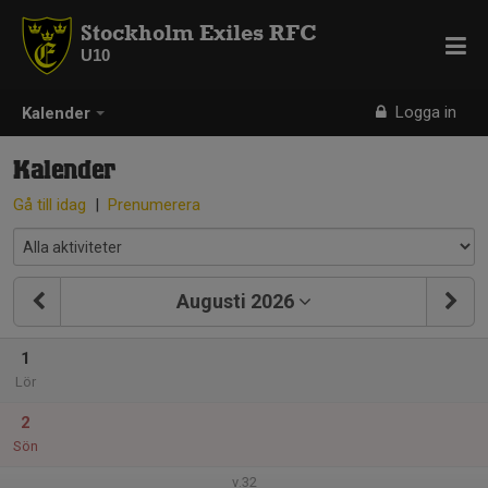
Stockholm Exiles RFC
U10
Logga in
Kalender
Kalender
Gå till idag
|
Prenumerera
Augusti 2026
1
Lör
2
Sön
v.32