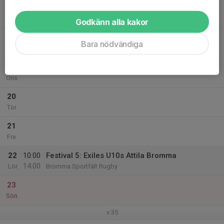
17
Mån
Godkänn alla kakor
18
Bara nödvändiga
Tis
19
Ons
20
Tor
21
Fre
22
10:00
Festival 5: Exiles U10s Attila Bromma
14:00
Lör
Bromma Sportfält Rugby
23
Sön
v.35