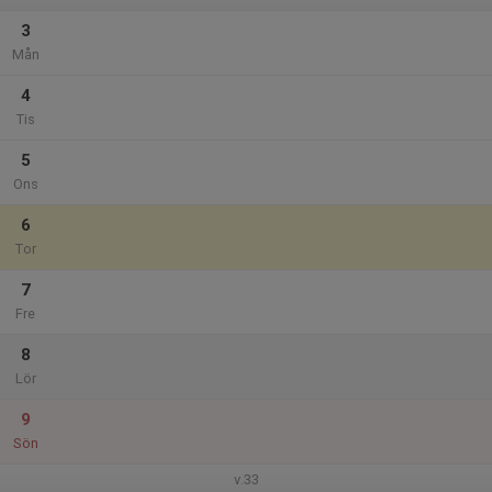
3
Mån
4
Tis
5
Ons
6
Tor
7
Fre
8
Lör
9
Sön
v.33