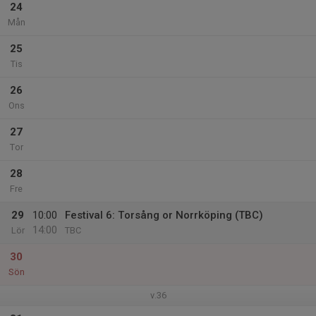
24
Mån
25
Tis
26
Ons
27
Tor
28
Fre
29
10:00
Festival 6: Torsång or Norrköping (TBC)
14:00
Lör
TBC
30
Sön
v.36