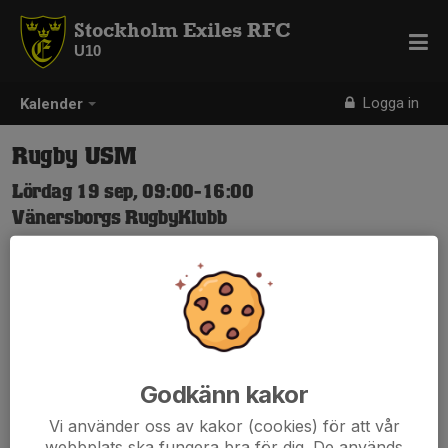
Stockholm Exiles RFC
U10
Logga in
Kalender
Rugby USM
Lördag 19 sep, 09:00-16:00
Vänersborgs RugbyKlubb
Samling: 08:30, To be confirmed
Karta
www.svenskalag.se/vrk/nyheter/2292216/ungdoms-
sm-2025
Godkänn kakor
Vi använder oss av kakor (cookies) för att vår
Anmälan är öppen för lagets medlemmar & målsmän.
Logga in
webbplats ska fungera bra för dig. De används