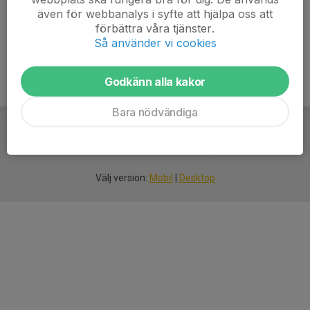
här
även för webbanalys i syfte att hjälpa oss att
förbättra våra tjänster.
Så använder vi cookies
Godkänn alla kakor
Bara nödvändiga
För
smarta
idrottsföreningar
Välj version:
Mobil
|
Desktop