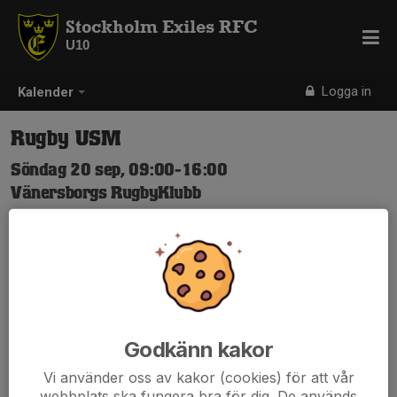
Stockholm Exiles RFC
U10
Logga in
Kalender
Rugby USM
Söndag 20 sep, 09:00-16:00
Vänersborgs RugbyKlubb
Samling: 08:30, To be confirmed
Karta
www.svenskalag.se/vrk/nyheter/2292216/ungdoms-
sm-2025
Godkänn kakor
Vi använder oss av kakor (cookies) för att vår
Anmälan är öppen för lagets medlemmar & målsmän.
Logga in
webbplats ska fungera bra för dig. De används