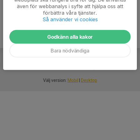
här
även för webbanalys i syfte att hjälpa oss att
förbättra våra tjänster.
Så använder vi cookies
Godkänn alla kakor
Bara nödvändiga
För
smarta
idrottsföreningar
Välj version:
Mobil
|
Desktop