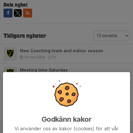
Dela nyhet
Tidigare nyheter
New Coaching team and indoor season
13 nov 2024
0
Meeting time Saturday
24 maj 2024
0
Shark's 5s meeting time
25 apr 2024
0
Mouthguards for training
12 feb 2024
0
Godkänn kakor
Exiles U12
Vi använder oss av kakor (cookies) för att vår