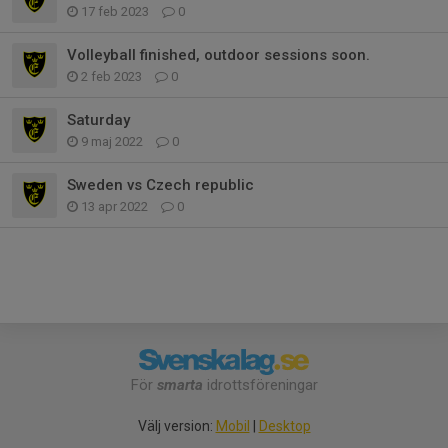
17 feb 2023
0
Volleyball finished, outdoor sessions soon.
2 feb 2023
0
Saturday
9 maj 2022
0
Sweden vs Czech republic
13 apr 2022
0
För
smarta
idrottsföreningar
Välj version:
Mobil
|
Desktop