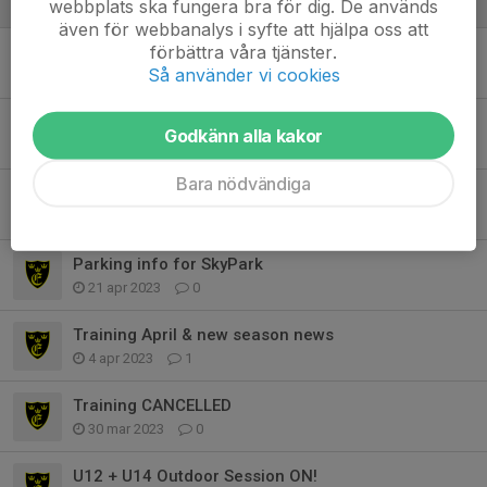
webbplats ska fungera bra för dig. De används
18 nov 2023
0
även för webbanalys i syfte att hjälpa oss att
förbättra våra tjänster.
Substitution Rules & WhatsApp
Så använder vi cookies
7 maj 2023
0
09:00 meeting time
Godkänn alla kakor
28 apr 2023
1
Bara nödvändiga
Change of training location - GUBBÄNGEN
26 apr 2023
0
Parking info for SkyPark
21 apr 2023
0
Training April & new season news
4 apr 2023
1
Training CANCELLED
30 mar 2023
0
U12 + U14 Outdoor Session ON!