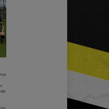
 nya
av
edje
 och