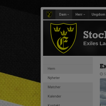
Dam
Herr
Ungdom
Stoc
Exiles La
Ex
Hem
5
Nyheter
Matcher
Kalender
Kontakt