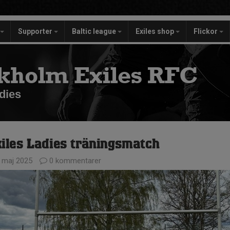
Supporter
Baltic league
Exiles shop
Flickor
kholm Exiles RFC
dies
iles Ladies träningsmatch
 maj 2025
0 kommentarer