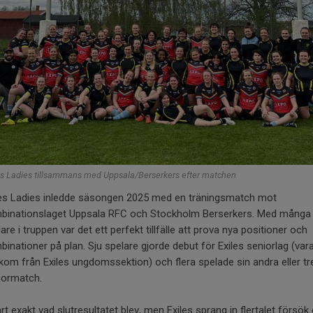
es Ladies tillsammans med Uppsala/Berserkers efter matchen
les Ladies inledde säsongen 2025 med en träningsmatch mot
binationslaget Uppsala RFC och Stockholm Berserkers. Med många
are i truppen var det ett perfekt tillfälle att prova nya positioner och
inationer på plan. Sju spelare gjorde debut för Exiles seniorlag (var
 kom från Exiles ungdomssektion) och flera spelade sin andra eller tr
iormatch.
rt exakt vad slutresultatet blev, men Exiles sprang in flertalet försök