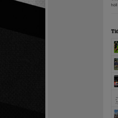
höll
Ti