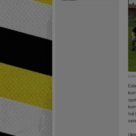
Exil
Exi
kom
spel
komb
två
sen
Okla