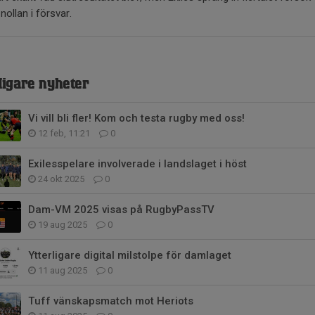
 nollan i försvar.
digare nyheter
Vi vill bli fler! Kom och testa rugby med oss!
12 feb, 11:21
0
Exilesspelare involverade i landslaget i höst
24 okt 2025
0
Dam-VM 2025 visas på RugbyPassTV
19 aug 2025
0
Ytterligare digital milstolpe för damlaget
11 aug 2025
0
Tuff vänskapsmatch mot Heriots