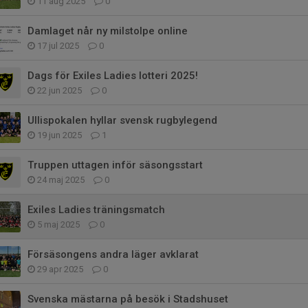
11 aug 2025
0
Damlaget når ny milstolpe online
17 jul 2025
0
Dags för Exiles Ladies lotteri 2025!
22 jun 2025
0
Ullispokalen hyllar svensk rugbylegend
19 jun 2025
1
Truppen uttagen inför säsongsstart
24 maj 2025
0
Exiles Ladies träningsmatch
5 maj 2025
0
Försäsongens andra läger avklarat
29 apr 2025
0
Svenska mästarna på besök i Stadshuset