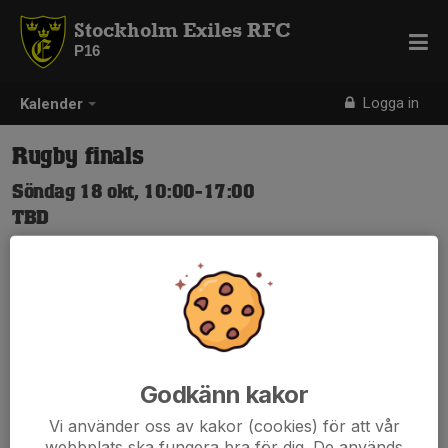
Stockholm Exiles RFC
P16
Logga in
Kalender
Rugby finals
Söndag 18 okt, 10:00-17:00
TBD
Samling: 10:00
Godkänn kakor
Vi använder oss av kakor (cookies) för att vår
webbplats ska fungera bra för dig. De används