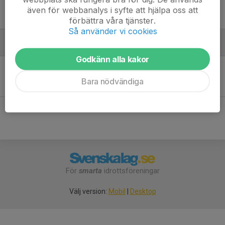
11:00
Norrköping
även för webbanalys i syfte att hjälpa oss att
-
förbättra våra tjänster.
Så använder vi cookies
Oktober
Godkänn alla kakor
Sön 4
Erikslunds KF - Stockholm Exiles RFC
12:30
Erikslunds hemmaplan
Bara nödvändiga
-
För
smarta
idrottsföreningar
Välj version:
Mobil
|
Desktop