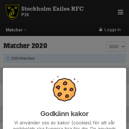
Stockholm Exiles RFC
P16
Logga in
Matcher
Matcher 2020
2020 Matches
Augusti
Sön 30
Stockholm Exiles RFC - Erikslunds KF
12:00
Skarpnäcks sportfält
-
Godkänn kakor
September
Vi använder oss av kakor (cookies) för att vår
webbplats ska fungera bra för dig. De används
Sön 6
Stockholm Exiles RFC - Enköpings RK Ungdom