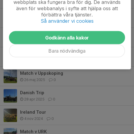
webbplats ska fungera bra för dig. De används
14 sep 2025
0
även för webbanalys i syfte att hjälpa oss att
förbättra våra tjänster.
Good Win against West for Exiles P18
Så använder vi cookies
18 aug 2025
0
Gold at Viking Cup for Exiles P18
Godkänn alla kakor
17 jun 2025
0
Bara nödvändiga
Match v Hammarlund
2 jun 2025
0
Match v Uppskoping
26 maj 2025
0
Danish Trip
28 apr 2025
0
Ireland Tour
4 nov 2024
0
Match v URK