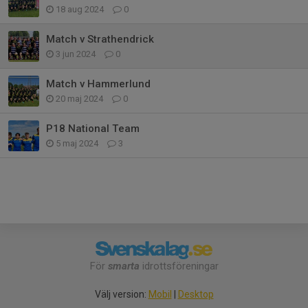
18 aug 2024
0
Match v Strathendrick
3 jun 2024
0
Match v Hammerlund
20 maj 2024
0
P18 National Team
5 maj 2024
3
För
smarta
idrottsföreningar
Välj version:
Mobil
|
Desktop