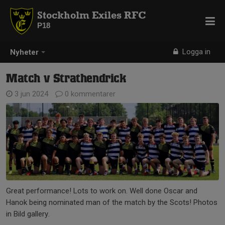
Stockholm Exiles RFC
P18
Logga in
Nyheter
Match v Strathendrick
3 jun 2024
0 kommentarer
Great performance! Lots to work on. Well done Oscar and
Hanok being nominated man of the match by the Scots! Photos
in Bild gallery.