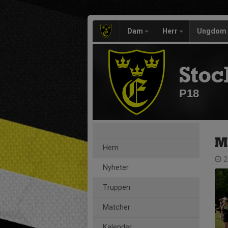
Dam
Herr
Ungdom
Stoc
P18
M
Hem
2
Nyheter
Truppen
Matcher
Kalender