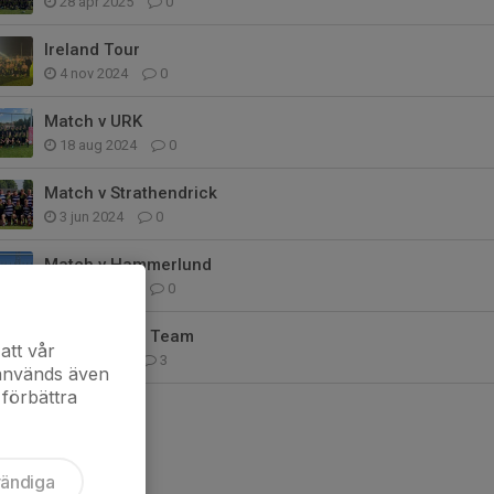
28 apr 2025
0
Ireland Tour
4 nov 2024
0
Match v URK
18 aug 2024
0
Match v Strathendrick
3 jun 2024
0
Match v Hammerlund
20 maj 2024
0
P18 National Team
att vår
5 maj 2024
3
 används även
 förbättra
vändiga