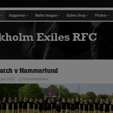
Supporter
Baltic league
Exiles shop
Flickor
kholm Exiles RFC
atch v Hammarlund
 jun 2025
0 kommentarer