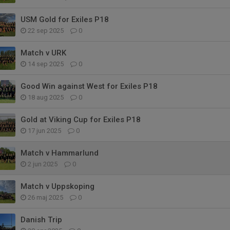
USM Gold for Exiles P18
22 sep 2025
0
Match v URK
14 sep 2025
0
Good Win against West for Exiles P18
18 aug 2025
0
Gold at Viking Cup for Exiles P18
17 jun 2025
0
Match v Hammarlund
2 jun 2025
0
Match v Uppskoping
26 maj 2025
0
Danish Trip