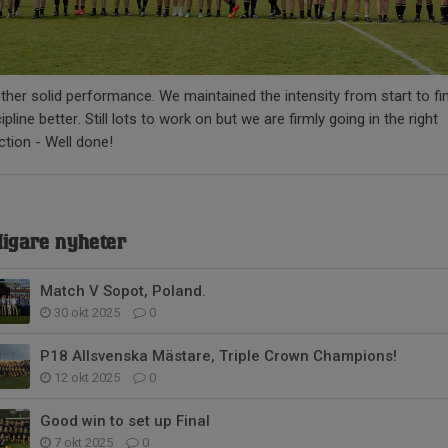
ther solid performance. We maintained the intensity from start to fin
ipline better. Still lots to work on but we are firmly going in the right
ction - Well done!
digare nyheter
Match V Sopot, Poland.
30 okt 2025
0
P18 Allsvenska Mästare, Triple Crown Champions!
12 okt 2025
0
Good win to set up Final
7 okt 2025
0